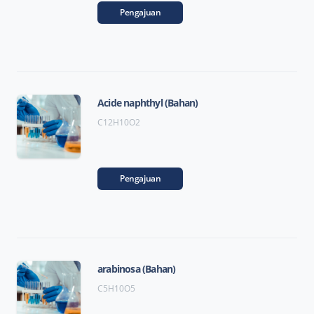
Pengajuan
Acide naphthyl (Bahan)
C12H10O2
Pengajuan
arabinosa (Bahan)
C5H10O5