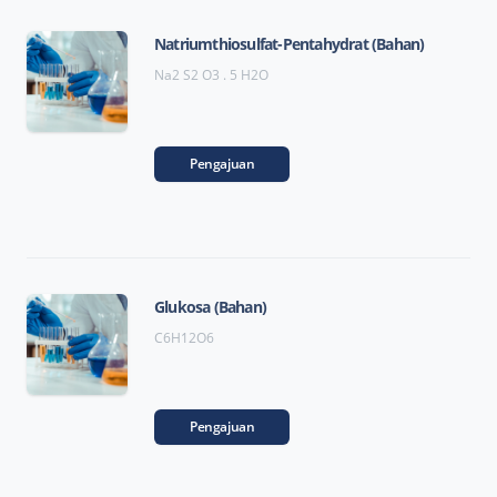
Natriumthiosulfat-Pentahydrat (Bahan)
Na2 S2 O3 . 5 H2O
Pengajuan
Glukosa (Bahan)
C6H12O6
Pengajuan