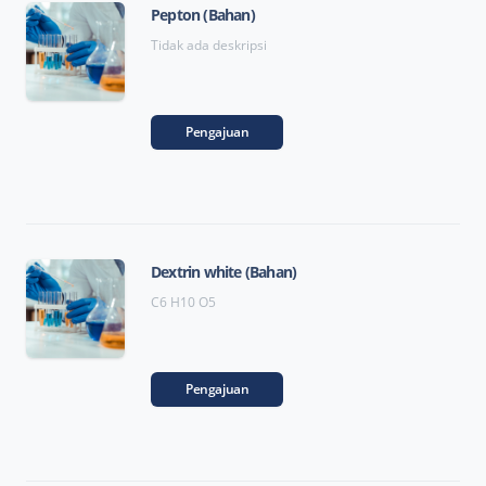
Pepton (Bahan)
Tidak ada deskripsi
Pengajuan
Dextrin white (Bahan)
C6 H10 O5
Pengajuan