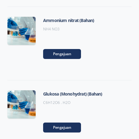
Ammonium nitrat (Bahan)
NH4 NO3
Pengajuan
Glukosa (Monohydrat) (Bahan)
C6H12O6 . H2O
Pengajuan