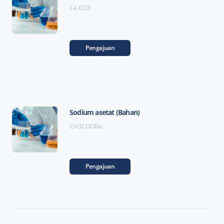
Ca CO3
Pengajuan
Sodium asetat (Bahan)
CH3COONa
Pengajuan