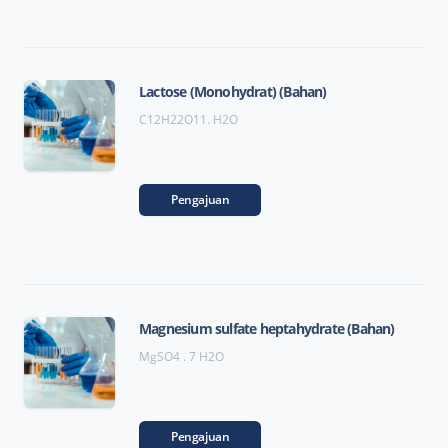
Lactose (Monohydrat) (Bahan)
C12H22O11. H2O
Pengajuan
Magnesium sulfate heptahydrate (Bahan)
MgSO4 . 7 H2O
Pengajuan