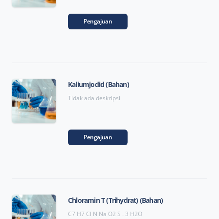
Pengajuan
Kaliumjodid (Bahan)
Tidak ada deskripsi
Pengajuan
Chloramin T (Trihydrat) (Bahan)
C7 H7 Cl N Na O2 S . 3 H2O