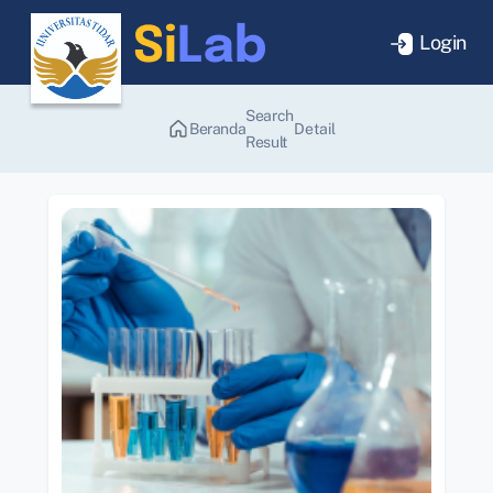
Login
Search
Beranda
Detail
Result