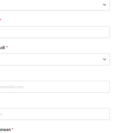
*
udi
*
unaan
*