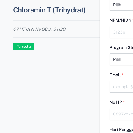
Chloramin T (Trihydrat)
NPM/NIDN
C7 H7 Cl N Na O2 S . 3 H2O
Tersedia
Program St
Email
*
No HP
*
Hari Pengg