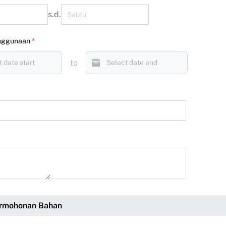
s.d.
nggunaan
*
to
ermohonan Bahan