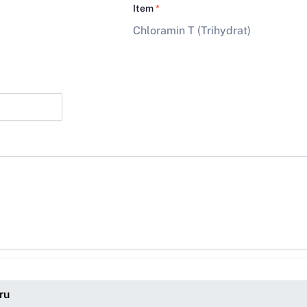
Item
*
Chloramin T (Trihydrat)
ru