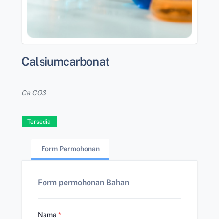
Calsiumcarbonat
Ca CO3
Tersedia
Form Permohonan
Form permohonan Bahan
Nama
*