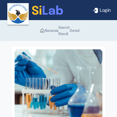
Login
Search
Beranda
Detail
Result