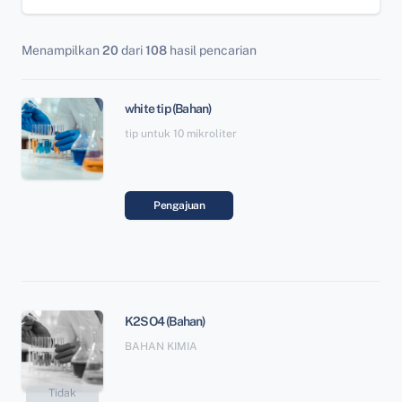
Menampilkan
20
dari
108
hasil pencarian
white tip (Bahan)
tip untuk 10 mikroliter
Pengajuan
K2SO4 (Bahan)
BAHAN KIMIA
Tidak