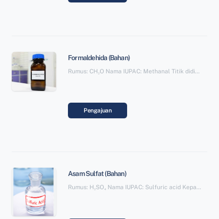
Formaldehida (Bahan)
Rumus: CH₂O Nama IUPAC: Methanal Titik didih: -19°C Massa molar: 30,031 g/mol Kepadatan: 815 kg/m³ Larut dalam: Air, Aseton Klasifikasi: Alkanal, Senyawa organik
Pengajuan
Asam Sulfat (Bahan)
Rumus: H₂SO₄ Nama IUPAC: Sulfuric acid Kepadatan: 1,83 g/cm³ Massa molar: 98,079 g/mol Titik didih: 337°C Titik lebur: 10,31°C Klasifikasi: Asam mineral, Asam-asam sulfat