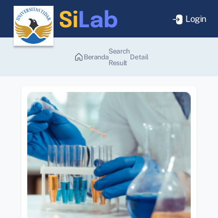
Login
Search
Beranda
Detail
Result