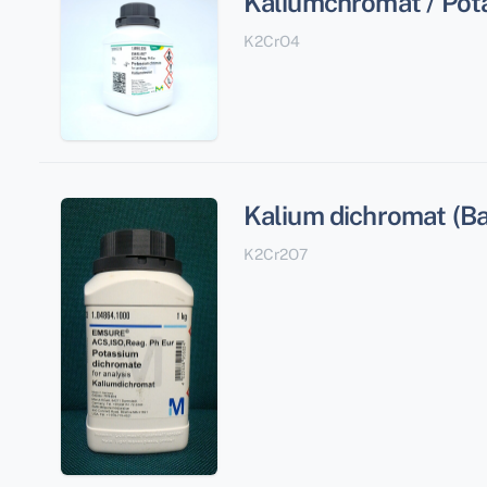
Kaliumchromat / Pot
K2CrO4
Kalium dichromat (B
K2Cr2O7