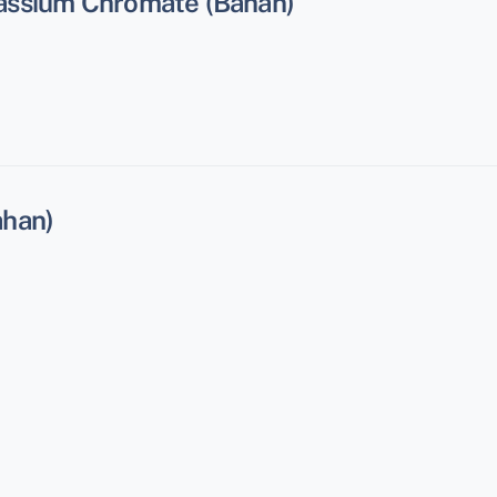
assium Chromate (Bahan)
ahan)