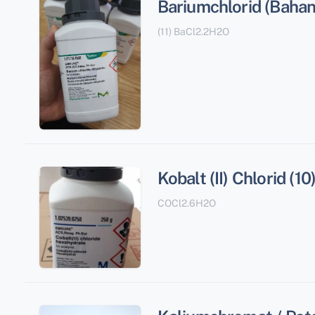
Bariumchlorid (Bahan
(11) BaCl2.2H2O
Kobalt (II) Chlorid (10
COCl2.6H2O