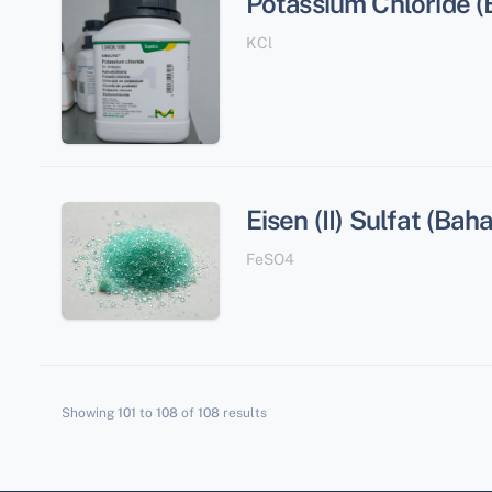
Potassium Chloride (
KCl
Eisen (II) Sulfat (Bah
FeSO4
Showing
101
to
108
of
108
results