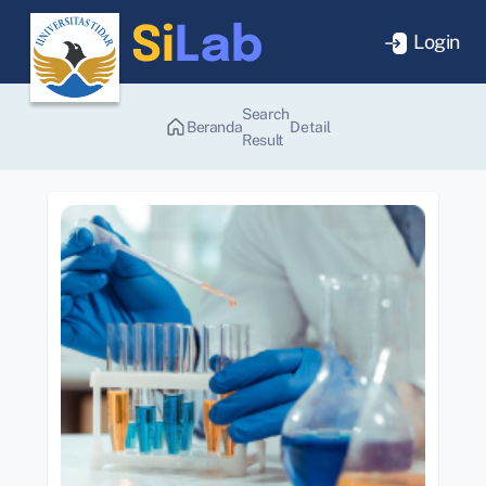
Login
Search
Beranda
Detail
Result