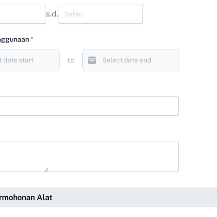
s.d.
nggunaan
*
to
rmohonan Alat