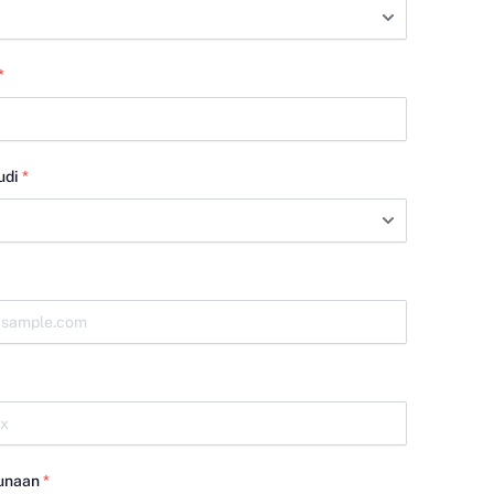
*
udi
*
unaan
*