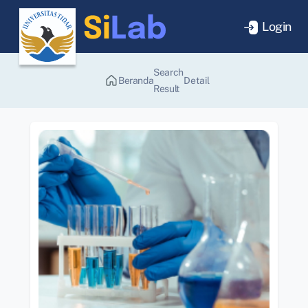
Login
Search
Beranda
Detail
Result