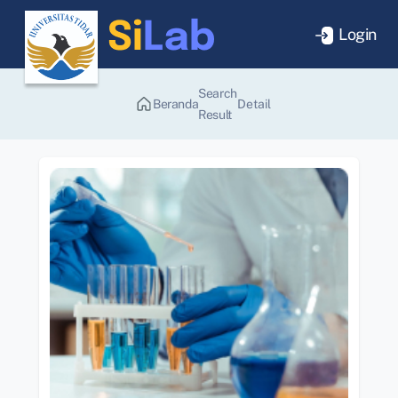
Login
Search
Beranda
Detail
Result