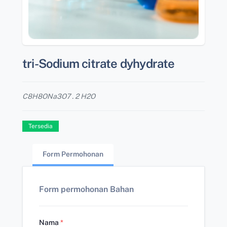
tri-Sodium citrate dyhydrate
C8H8ONa3O7 . 2 H2O
Tersedia
Form Permohonan
Form permohonan Bahan
Nama
*