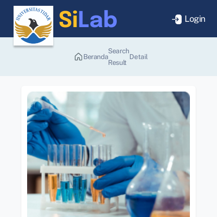
Login
Search
Beranda
Detail
Result