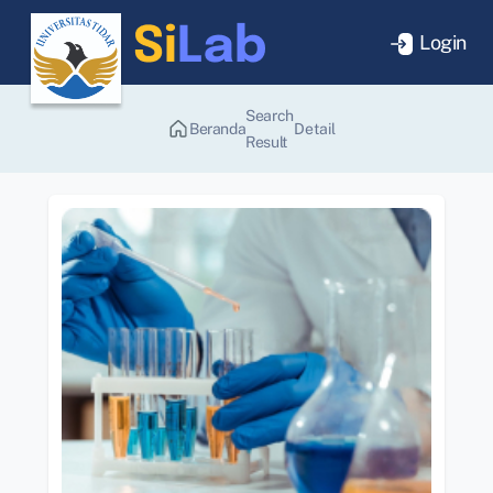
Login
Search
Beranda
Detail
Result