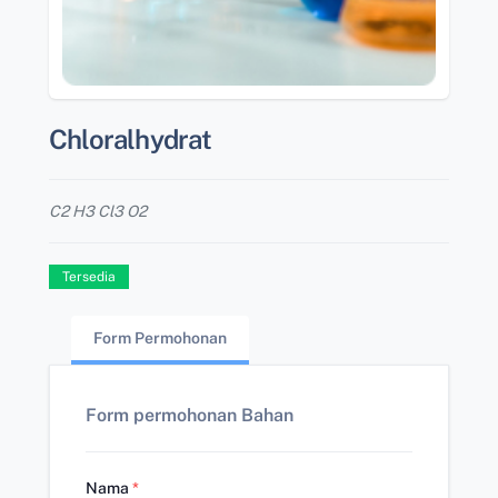
Chloralhydrat
C2 H3 Cl3 O2
Tersedia
Form Permohonan
Form permohonan Bahan
Nama
*