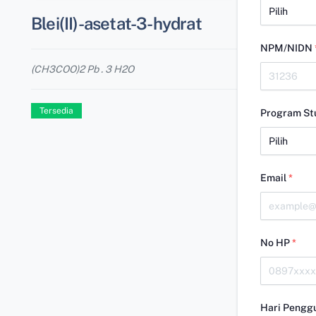
Blei(II)-asetat-3-hydrat
NPM/NIDN
(CH3COO)2 Pb . 3 H2O
Tersedia
Program St
Email
*
No HP
*
Hari Pengg