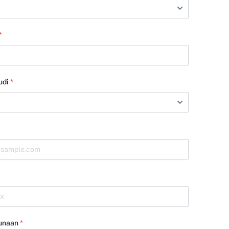
*
udi
*
unaan
*