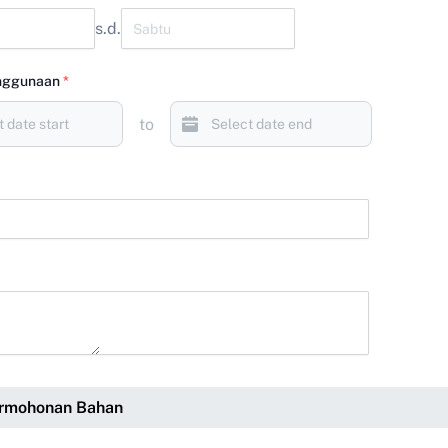
s.d.
nggunaan
*
to
ermohonan Bahan