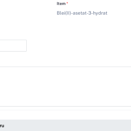
Item
*
Blei(II)-asetat-3-hydrat
ru