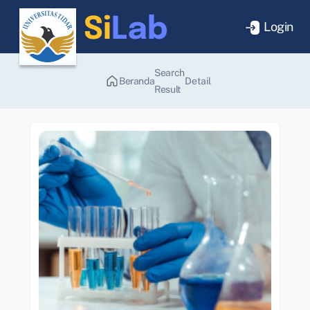
Login
Search
Beranda
Detail
Result