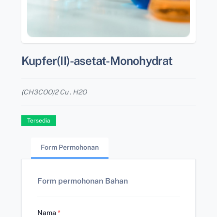
Kupfer(II)-asetat-Monohydrat
(CH3COO)2 Cu . H2O
Tersedia
Form Permohonan
Form permohonan Bahan
Nama
*