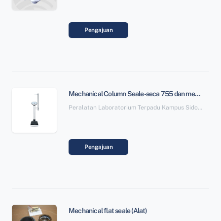
Pengajuan
Mechanical Column Seale-seca 755 dan measuring rod seca 224 (Alat)
Peralatan Laboratorium Terpadu Kampus Sidopoto SBSN Paket 6
Pengajuan
Mechanical flat seale (Alat)