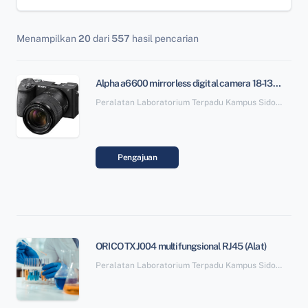
Menampilkan
20
dari
557
hasil pencarian
Alpha a6600 mirrorless digital camera 18-135mm lens (Alat)
Peralatan Laboratorium Terpadu Kampus Sidotopo SBSN Paket 6
Pengajuan
ORICO TXJ004 multifungsional RJ45 (Alat)
Peralatan Laboratorium Terpadu Kampus Sidotopo SBSN Paket 6