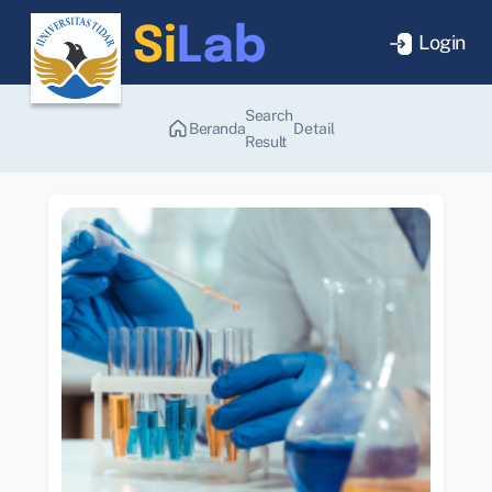
Login
Search
Beranda
Detail
Result