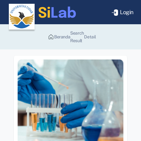
Login
Search
Beranda
Detail
Result