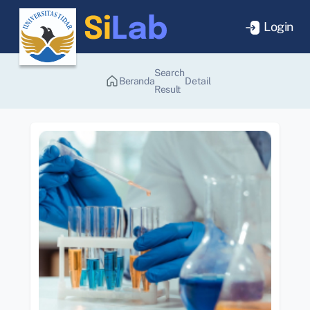
Login
Search
Beranda
Detail
Result