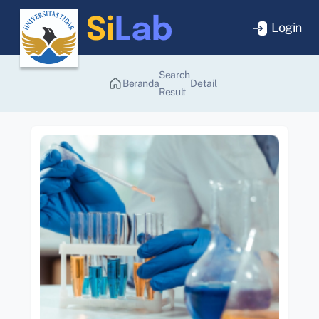
Login
Search
Beranda
Detail
Result