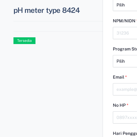
pH meter type 8424
NPM/NIDN
Tersedia
Program St
Email
*
No HP
*
Hari Pengg