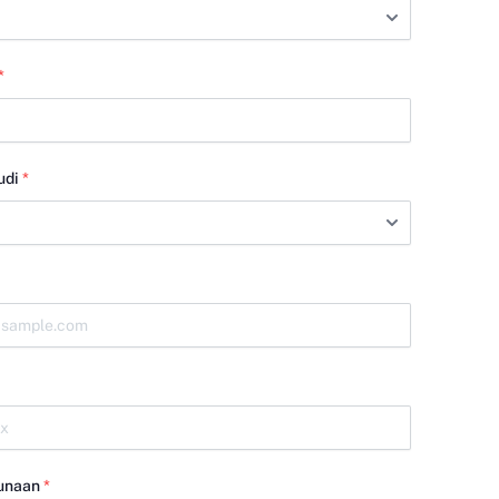
*
udi
*
unaan
*