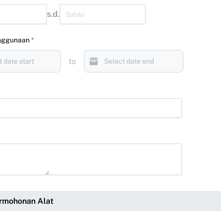
s.d.
nggunaan
*
to
rmohonan Alat